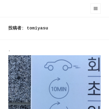
Hayahisa TOMIYASU / 富安隼久
メニュ
ーとウ
ィジェ
投稿者:
tomiyasu
ット
.