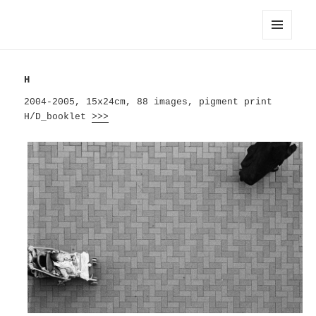
Hayahisa TOMIYASU / 富安隼久
メニュ
ーとウ
ィジェ
H
ット
2004-2005, 15x24cm, 88 images, pigment print
H/D_booklet
>>>