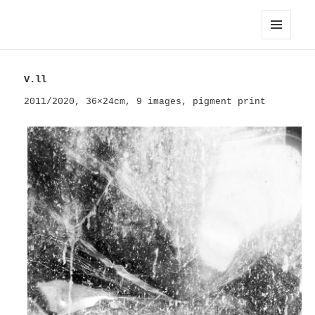
Hayahisa TOMIYASU / 富安隼久
メニュ
ーとウ
ィジェ
V.ll
ット
2011/2020, 36×24cm, 9 images, pigment print