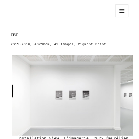
Hayahisa TOMIYASU / 富安隼久
メニュ
ーとウ
ィジェ
FBT
ット
2015-2016, 40x30cm, 41 Images, Pigment Print
Installation view, L'imagerie, 2022 ©︎Aurélien